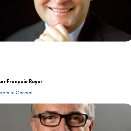
an-François Royer
crétaire Général