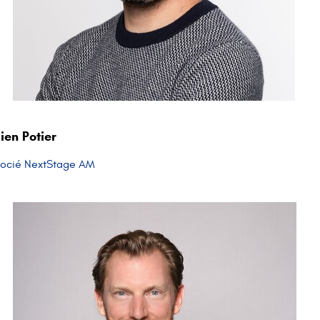
lien Potier
socié NextStage AM