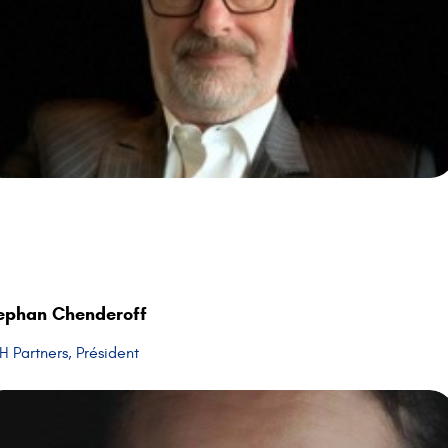
ephan Chenderoff
 Partners, Président