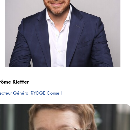
rôme Kieffer
recteur Général RYDGE Conseil