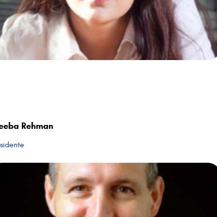
eeba Rehman
sidente