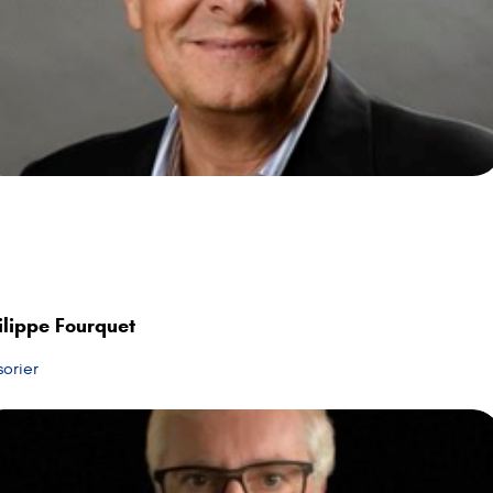
ilippe Fourquet
sorier