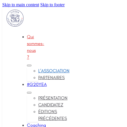
Skip to main content
Skip to footer
Qui
sommes-
nous
?
L’ASSOCIATION
PARTENAIRES
#G20YEA
PRÉSENTATION
CANDIDATEZ
ÉDITIONS
PRÉCÉDENTES
Coaching