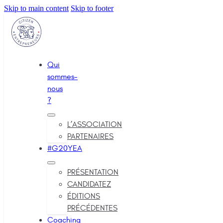
Skip to main content
Skip to footer
Qui
sommes-
nous
?
L’ASSOCIATION
PARTENAIRES
#G20YEA
PRÉSENTATION
CANDIDATEZ
ÉDITIONS
PRÉCÉDENTES
Coaching