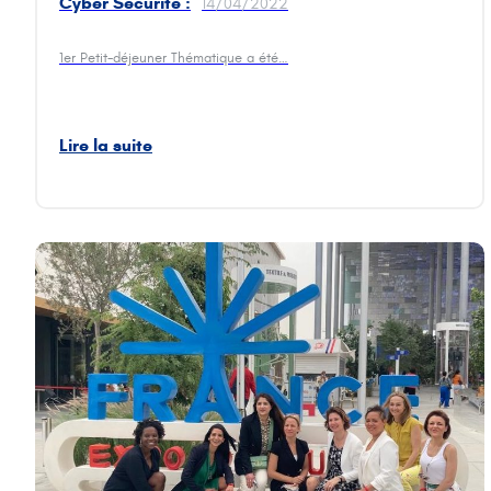
Cyber Sécurité :
14/04/2022
Quels sont les
nouveaux enjeux dans
1er Petit-déjeuner Thématique a été…
le cadre de la
supply chain et
des
appels d’offre ?
Lire la suite