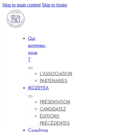
Skip to main content
Skip to footer
Qui
sommes-
nous
?
L’ASSOCIATION
PARTENAIRES
#G20YEA
PRÉSENTATION
CANDIDATEZ
ÉDITIONS
PRÉCÉDENTES
Coaching