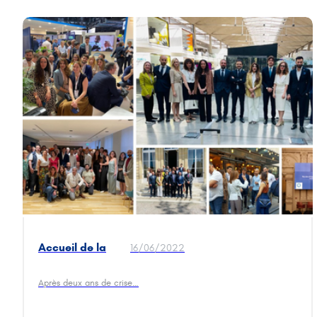
Accueil de la
16/06/2022
Délégation de
Jeunes
Après deux ans de crise…
Entrepreneurs
européens,