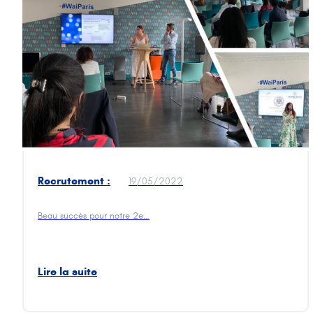
Recrutement :
19/05/2022
attractivité et
rétention des
Beau succès pour notre 2e…
talents
Lire la suite