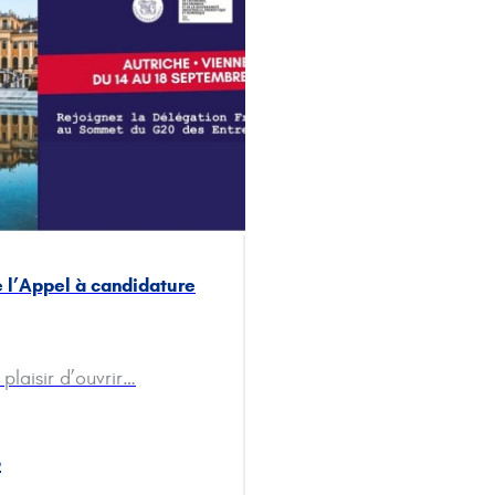
 l’Appel à candidature
rançaise G20 YEA 2026
plaisir d’ouvrir…
e