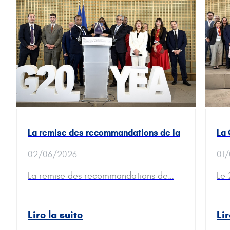
La remise des recommandations de la
La 
Délégation française G20 YEA 2025 –
mem
02/06/2026
01
Johannesburg, Afrique du Sud
G20
La remise des recommandations de…
Le 
Lire la suite
Lir