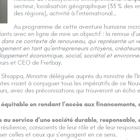
secteur, localisation géographique (33 % des en
des régions), activité à l’international…
Au programme de cette aventure humaine incroya
ants avec en ligne de mire un objectif : la remise d
 dans ce contexte de renouveau, qui représente un vér
ement en tant qu’entrepreneurs citoyens, créateurs 
eloppement économique, social, sociétal et environne
eurs et CEO de Fretbay.
Shiappa, Ministre déléguée auprès du ministre de l’I
antes visant à conjuguer tous les impératifs de ce 
eurs, avec des préconisations qui trouveront un éch
t équitable en rendant l’accès aux financements, 
s au service d’une société durable, responsable,
résilience, conscients de leur rôle et de leur responsa
iser celles et ceux qui s’engagent en ce sens.