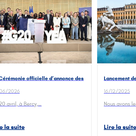
Cérémonie officielle d’annonce des
Lancement de
bres de la Délégation française
Délégation F
/06/2026
16/12/2025
 YEA 2026, Vienne – Autriche
20 avril, à Bercy,…
Nous avons le 
e la suite
Lire la suit