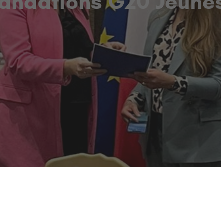
ndations G20 Jeunes
a