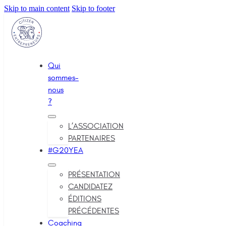
Skip to main content
Skip to footer
Qui
sommes-
nous
?
L’ASSOCIATION
PARTENAIRES
#G20YEA
PRÉSENTATION
CANDIDATEZ
ÉDITIONS
PRÉCÉDENTES
Coaching