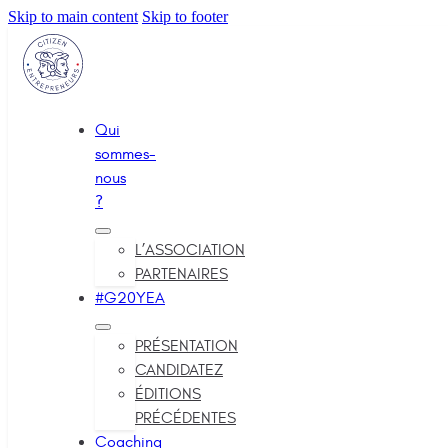
Skip to main content
Skip to footer
Qui
sommes-
nous
?
L’ASSOCIATION
PARTENAIRES
#G20YEA
PRÉSENTATION
CANDIDATEZ
ÉDITIONS
PRÉCÉDENTES
Coaching