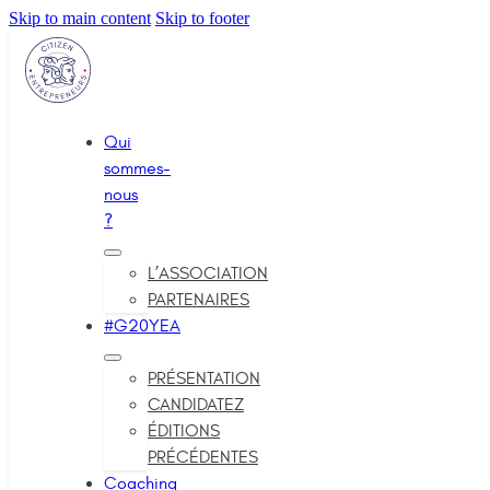
Skip to main content
Skip to footer
Qui
sommes-
nous
?
L’ASSOCIATION
PARTENAIRES
#G20YEA
PRÉSENTATION
CANDIDATEZ
ÉDITIONS
PRÉCÉDENTES
Coaching